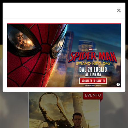
×
TOP GUN: MAVERICK (TOP GUN 40TH
ANNIVERSARY)
EVENTO