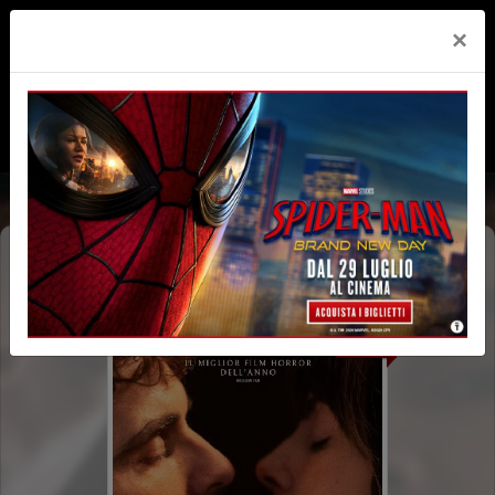
×
TOGETHER
V.M. 14