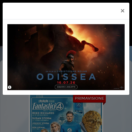
×
I FANTASTICI 4: GLI INIZI (THE
FANTASTIC FOUR - FIRST STEPS)
PRIMAVISIONE